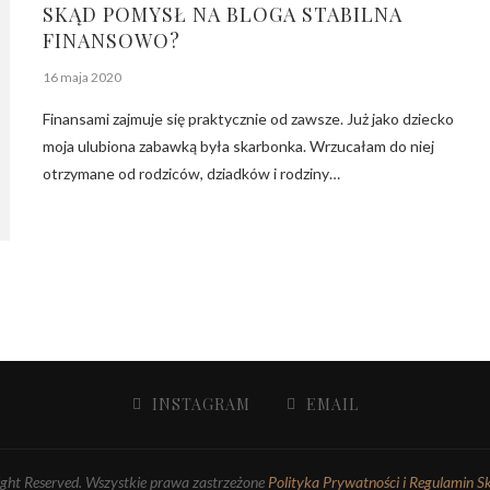
SKĄD POMYSŁ NA BLOGA STABILNA
FINANSOWO?
16 maja 2020
Finansami zajmuje się praktycznie od zawsze. Już jako dziecko
moja ulubiona zabawką była skarbonka. Wrzucałam do niej
otrzymane od rodziców, dziadków i rodziny…
INSTAGRAM
EMAIL
ght Reserved. Wszystkie prawa zastrzeżone
Polityka Prywatności i Regulamin S